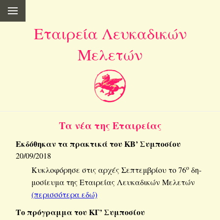
Εταιρεία Λευκαδικών
Μελετών
Τα νέα της Εται­ρεί­ας
Εκ­δό­θη­καν τα πρα­κτι­κά του ΚΒ’ Συ­μπο­σί­ου
20/09/2018
ο
Κυ­κλο­φό­ρη­σε στις αρχές Σε­πτεμ­βρί­ου το 76
δη­
μο­σί­ευ­μα της Εται­ρεί­ας Λευ­κα­δι­κών Με­λε­τών
(πε­ρισ­σό­τε­ρα εδώ)
Το πρό­γραμ­μα του ΚΓ’ Συ­μπο­σί­ου