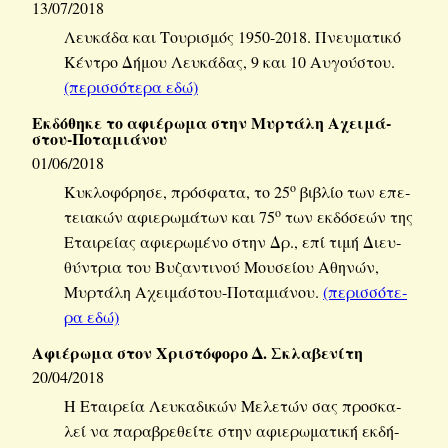
13/07/2018
Λευ­κά­δα και Του­ρι­σμός 1950-2018. Πνευ­μα­τι­κό
Κέ­ντρο Δήμου Λευ­κά­δας, 9 και 10 Αυ­γού­στου.
(πε­ρισ­σό­τε­ρα εδώ)
Εκ­δό­θη­κε το αφιέ­ρω­μα στην Μυρ­τά­λη Αχει­μά­
στου-Πο­τα­μιά­νου
01/06/2018
ο
Κυ­κλο­φό­ρη­σε, πρό­σφα­τα, το 25
βι­βλίο των επε­
ο
τεια­κών αφιε­ρω­μά­των και 75
των εκ­δό­σε­ών της
Εται­ρεί­ας αφιε­ρω­μέ­νο στην Δρ., επί τιμή Διευ­
θύ­ντρια του Βυ­ζα­ντι­νού Μου­σεί­ου Αθη­νών,
Μυρ­τά­λη Αχει­μά­στου-Πο­τα­μιά­νου.
(πε­ρισ­σό­τε­
ρα εδώ)
Αφιέ­ρω­μα στον Χρι­στό­φο­ρο Δ. Σκλα­βε­νί­τη
20/04/2018
Η Εται­ρεία Λευ­κα­δι­κών Με­λε­τών σας προ­σκα­
λεί να πα­ρα­βρε­θεί­τε στην αφιε­ρω­μα­τι­κή εκ­δή­