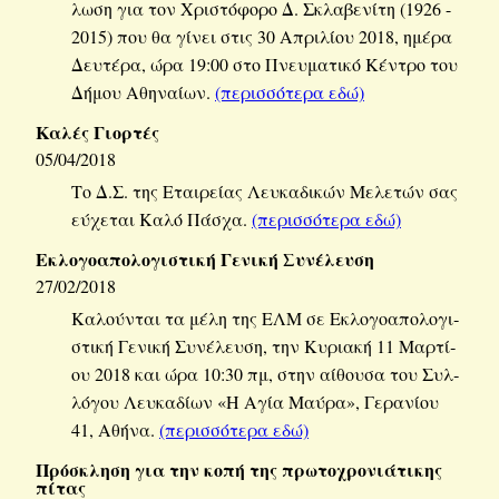
λω­ση για τον Χρι­στό­φο­ρο Δ. Σκλα­βε­νί­τη (1926 -
2015) που θα γίνει στις 30 Απρι­λί­ου 2018, ημέρα
Δευ­τέ­ρα, ώρα 19:00 στο Πνευ­μα­τι­κό Κέ­ντρο του
Δήμου Αθη­ναί­ων.
(πε­ρισ­σό­τε­ρα εδώ)
Καλές Γιορ­τές
05/04/2018
Το Δ.Σ. της Εται­ρεί­ας Λευ­κα­δι­κών Με­λε­τών σας
εύ­χε­ται Καλό Πάσχα.
(πε­ρισ­σό­τε­ρα εδώ)
Εκλο­γο­α­πο­λο­γι­στι­κή Γε­νι­κή Συ­νέ­λευ­ση
27/02/2018
Κα­λού­νται τα μέλη της ΕΛΜ σε Εκλο­γο­α­πο­λο­γι­
στι­κή Γε­νι­κή Συ­νέ­λευ­ση, την Κυ­ρια­κή 11 Μαρ­τί­
ου 2018 και ώρα 10:30 πμ, στην αί­θου­σα του Συλ­
λό­γου Λευ­κα­δί­ων «Η Αγία Μαύρα», Γε­ρα­νί­ου
41, Αθήνα.
(πε­ρισ­σό­τε­ρα εδώ)
Πρό­σκλη­ση για την κοπή της πρω­το­χρο­νιά­τι­κης
πίτας