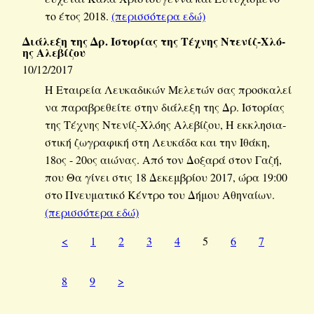
το έτος 2018.
(πε­ρισ­σό­τε­ρα εδώ)
Διά­λε­ξη της Δρ. Ιστο­ρί­ας της Τέ­χνης Ντε­νίζ-Χλό­
ης Αλε­βί­ζου
10/12/2017
H Εται­ρεία Λευ­κα­δι­κώv Με­λε­τώv σας προ­σκα­λεί
να πα­ρα­βρε­θεί­τε στην διά­λε­ξη της Δρ. Ιστο­ρί­ας
της Τέ­χνης Ντε­νίζ-Χλό­ης Αλε­βί­ζου, Η εκ­κλη­σια­
στι­κή ζω­γρα­φι­κή στη Λευ­κά­δα και την Ιθάκη,
18ος - 20ος αιώ­νας. Από τον Δο­ξα­ρά στον Γαζή,
που Θα γίvει στις 18 Δε­κεμ­βρί­ου 2017, ώρα 19:00
στο Πvευ­μα­τι­κό Κέ­vτρο του Δήμου Αθη­vαί­ων.
(πε­ρισ­σό­τε­ρα εδώ)
<
1
2
3
4
5
6
7
8
9
>