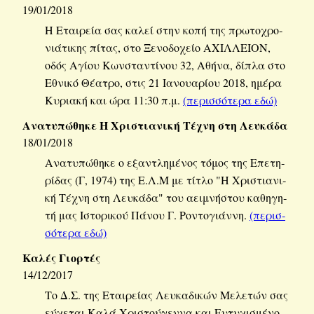
19/01/2018
Η Εται­ρεία σας καλεί στην κοπή της πρω­το­χρο­
νιά­τι­κης πίτας, στο Ξε­νο­δο­χείο ΑΧΙΛ­ΛΕΙΟΝ,
οδός Αγίου Κων­στα­ντί­νου 32, Αθήνα, δίπλα στο
Εθνι­κό Θέ­α­τρο, στις 21 Ια­νουα­ρί­ου 2018, ημέρα
Κυ­ρια­κή και ώρα 11:30 π.μ.
(πε­ρισ­σό­τε­ρα εδώ)
Ανα­τυ­πώ­θη­κε Η Χρι­στια­νι­κή Τέχνη στη Λευ­κά­δα
18/01/2018
Ανα­τυ­πώ­θη­κε ο εξα­ντλη­μέ­νος τόμος της Επε­τη­
ρί­δας (Γ, 1974) της Ε.Λ.Μ με τίτλο "Η Χρι­στια­νι­
κή Τέχνη στη Λευ­κά­δα" του αει­μνή­στου κα­θη­γη­
τή μας Ιστο­ρι­κού Πάνου Γ. Ρο­ντο­γιάν­νη.
(πε­ρισ­
σό­τε­ρα εδώ)
Καλές Γιορ­τές
14/12/2017
Το Δ.Σ. της Εται­ρεί­ας Λευ­κα­δι­κών Με­λε­τών σας
εύ­χε­ται Καλά Χρι­στού­γεν­να και Ευ­τυ­χι­σμέ­νο