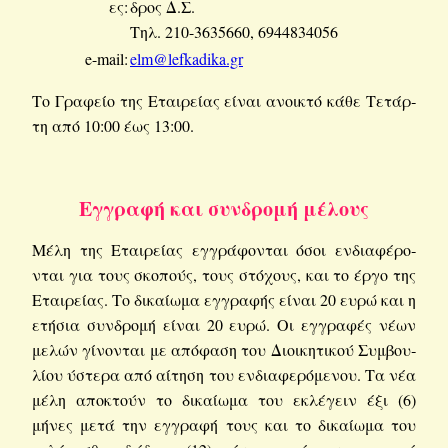
ες:
δρος Δ.Σ.
Τηλ. 210-3635660, 6944834056
e-mail:
elm@​lefkadika.​gr
Το Γρα­φείο της Εται­ρεί­ας είναι ανοι­κτό κάθε Τε­τάρ­
τη από 10:00 έως 13:00.
Εγ­γρα­φή και συν­δρο­μή μέ­λους
Μέλη της Εται­ρεί­ας εγ­γρά­φο­νται όσοι εν­δια­φέ­ρο­
νται για τους σκο­πούς, τους στό­χους, και το έργο της
Εται­ρεί­ας. Το δι­καί­ω­μα εγ­γρα­φής είναι 20 ευρώ και η
ετή­σια συν­δρο­μή είναι 20 ευρώ. Οι εγ­γρα­φές νέων
μελών γί­νο­νται με από­φα­ση του Διοι­κη­τι­κού Συμ­βου­
λί­ου ύστε­ρα από αί­τη­ση του εν­δια­φε­ρό­με­νου. Τα νέα
μέλη απο­κτούν το δι­καί­ω­μα του εκλέ­γειν έξι (6)
μήνες μετά την εγ­γρα­φή τους και το δι­καί­ω­μα του