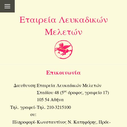
Εταιρεία Λευκαδικών
Μελετών
Επι­κοι­νω­νία
Διευ­θυν­ση:
Εται­ρεία Λευ­κα­δι­κών Με­λε­τών
ος
Στα­δί­ου 48 (5
όρο­φος, γρα­φείο 17)
105 54 Αθήνα
Τηλ. γρα­φεί­
Τηλ. 210-3215100
ου:
Πλη­ρο­φο­ρί­
Κων­στα­ντί­νος Ν. Κα­τη­φό­ρης, Πρό­ε­