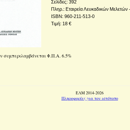
Σε­λί­δες: 392
Πληρ.: Εται­ρεία Λευ­κα­δι­κών Με­λε­τών -
ISBN: 960-211-513-0
Τιμή: 18 €
ν συ­μπε­ρι­λαμ­βά­νε­ται Φ.Π.Α. 6.5%
ΕΛΜ 2014-2026
Πληροφορίες για τον ιστότοπο