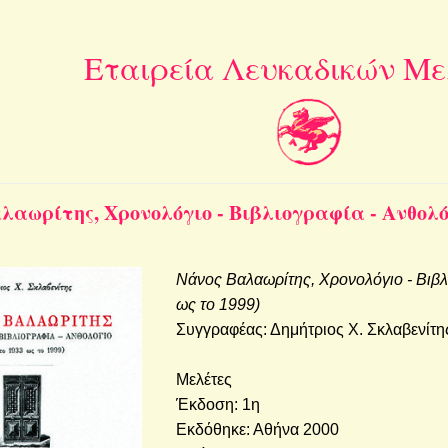
Εταιρεία Λευκαδικών Μ
α­ω­ρί­της, Χρο­νο­λό­γιο - Βι­βλιο­γρα­φία - Αν­θο­
Νάνος Βα­λα­ω­ρί­της, Χρο­νο­λό­γιο - Βι­β
ως το 1999)
Συγ­γρα­φέ­ας: Δη­μή­τριος Χ. Σκλα­βε­νί­τη
Με­λέ­τες
Έκ­δο­ση: 1η
Εκ­δό­θη­κε: Αθήνα 2000