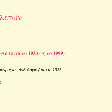
ελετών
λό­γιο (από το 1933 ως το 1999)
λιο­γρα­φία - Αν­θο­λό­γιο (από το 1933
ς