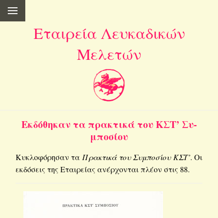
Εταιρεία Λευκαδικών
Μελετών
Εκ­δό­θη­καν τα πρα­κτι­κά του ΚΣΤ’ Συ­
μπο­σί­ου
Κυ­κλο­φό­ρη­σαν τα
Πρα­κτι­κά του Συ­μπο­σί­ου ΚΣΤ’
. Οι
εκ­δό­σεις της Εται­ρεί­ας ανέρ­χο­νται πλέον στις 88.