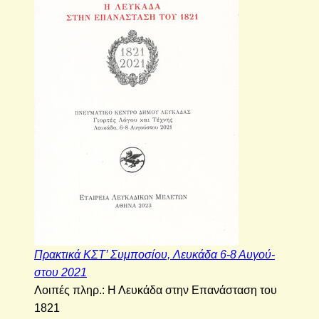
Πρα­κτι­κά ΚΣΤ’ Συ­μπο­σί­ου, Λευ­κά­δα 6-8 Αυ­γού­
στου 2021
Λοι­πές πληρ.: Η Λευ­κά­δα στην Επα­νά­στα­ση του
1821